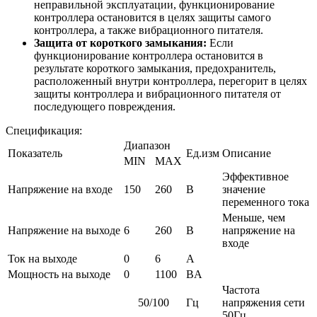
неправильной эксплуатации, функционирование
контроллера остановится в целях защиты самого
контроллера, а также вибрационного питателя.
Защита от короткого замыкания:
Если
функционирование контроллера остановится в
результате короткого замыкания, предохранитель,
расположенный внутри контроллера, перегорит в целях
защиты контроллера и вибрационного питателя от
последующего повреждения.
Спецификация:
Диапазон
Показатель
Ед.изм
Описание
MIN
MAX
Эффективное
Напряжение на входе
150
260
В
значение
переменного тока
Меньше, чем
Напряжение на выходе
6
260
В
напряжение на
входе
Ток на выходе
0
6
A
Мощность на выходе
0
1100
ВA
Частота
50/100
Гц
напряжения сети
50Гц