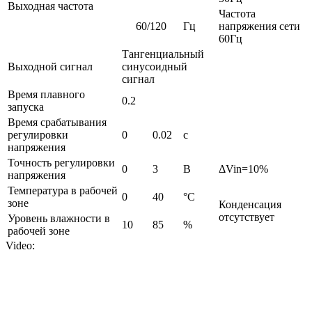
Выходная частота
Частота
60/120
Гц
напряжения сети
60Гц
Тангенциальный
Выходной сигнал
синусоидный
сигнал
Время плавного
0.2
запуска
Время срабатывания
регулировки
0
0.02
с
напряжения
Точность регулировки
0
3
В
ΔVin=10%
напряжения
Температура в рабочей
0
40
°С
зоне
Конденсация
отсутствует
Уровень влажности в
10
85
%
рабочей зоне
Video: