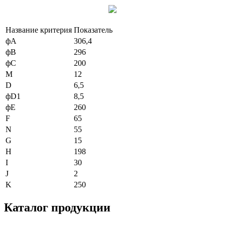
Название критерия
Показатель
фА
306,4
фВ
296
фС
200
М
12
D
6,5
фD1
8,5
фЕ
260
F
65
N
55
G
15
H
198
I
30
J
2
K
250
Каталог продукции