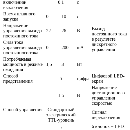
включения/
0,1
с
выключения
Время плавного
0
10
с
запуска
Напряжение
Выход
управления выхода
22
26
В
постоянного тока
постоянного тока
в результате
Сила тока
дискретного
управления выхода
0
200
mA
управления
постоянного тока
Потребляемая
мощность в режиме
1,5
3
Вт
ожидания
Способ
Цифровой LED-
5
цифра
представления
экран
Напряжение
дистанционного
1-5
В
управления
скоростью
Способ управления
Стандартный
Сигнал
электрический
переключения
TTL-уровень
6 кнопок + LED-
/