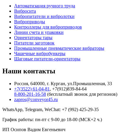
Автоматизация ручного труда
Вибросита
Вибропитатели и вибролотки
Виброприводы
Контроллеры для виброприводов
Линии счета и упаковки
Ориентаторы тары
Питатели заготовок
Промышленные пневматические вибраторы
Чашечные вибробункеры
Шаговые питатели-ориентаторы
Наши контакты
Россия, 640000, г. Курган, ул.Промышленная, 33
+7(3522) 61-04-81
, +7(912)839-84-64
8-800-201-16-58
(бесплатный звонок для регионов)
zapros@conveyor45.ru
WhatsApp, Telegram, WeChat: +7 (992) 425-29-35
График работы: пн-пт с 9-00 до 18-00 (МСК+2 ч.)
ИП Осипов Вадим Евгеньевич