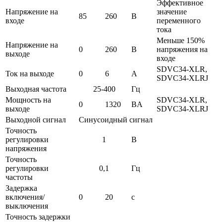
Эффективное
Напряжение на
значение
85
260
В
входе
переменного
тока
Меньше 150%
Напряжение на
0
260
В
напряжения на
выходе
входе
SDVC34-XLR,
Ток на выходе
0
6
A
SDVC34-XLRJ
Выходная частота
25-400
Гц
Мощность на
SDVC34-XLR,
0
1320
ВA
выходе
SDVC34-XLRJ
Выходной сигнал
Синусоидный сигнал
Точность
регулировки
1
В
напряжения
Точность
регулировки
0,1
Гц
частоты
Задержка
включения/
0
20
с
выключения
Точность задержки